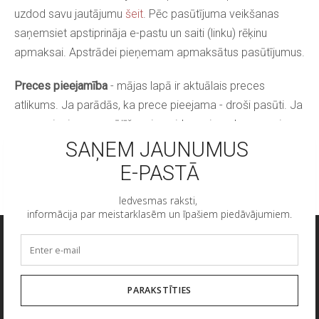
uzdod savu jautājumu
šeit
. Pēc pasūtījuma veikšanas
saņemsiet apstiprināja e-pastu un saiti (linku) rēķinu
apmaksai. Apstrādei pieņemam apmaksātus pasūtījumus.
Preces pieejamība
- mājas lapā ir aktuālais preces
atlikums. Ja parādās, ka prece pieejama - droši pasūti. Ja
prece pieejama pasūtīšanai - gaidam pievedumu pavisam
drīz, droši pasūti un rezervē sev!
Mēs lietojam sīkfailus pakalpojuma
nodrošināšanai, mārketinga nolūkiem un
pakalpojuma uzlabošanai.
Uzzināt vairāk
Pielāgot
SĪKDATNES
Pieņemt visus
Pieņemt tikai nepieciešamos