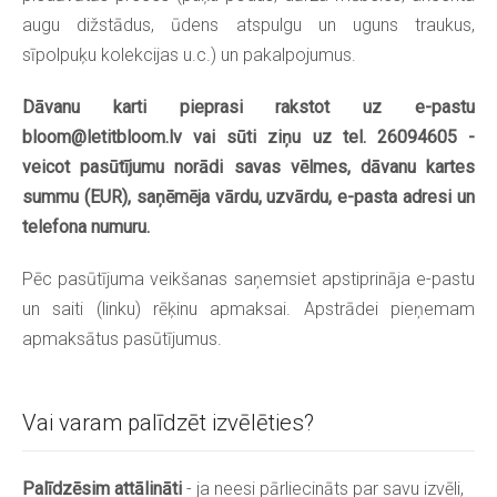
augu dižstādus, ūdens atspulgu un uguns traukus,
sīpolpuķu kolekcijas u.c.) un pakalpojumus.
Dāvanu karti pieprasi rakstot uz e-pastu
bloom@letitbloom.lv
vai sūti ziņu uz tel. 26094605 -
veicot pasūtījumu norādi savas vēlmes, dāvanu kartes
summu (EUR), saņēmēja vārdu, uzvārdu, e-pasta adresi un
telefona numuru.
Pēc pasūtījuma veikšanas saņemsiet apstiprināja e-pastu
un saiti (linku) rēķinu apmaksai. Apstrādei pieņemam
apmaksātus pasūtījumus.
Vai varam palīdzēt izvēlēties?
Palīdzēsim attālināti
- ja neesi pārliecināts par savu izvēli,