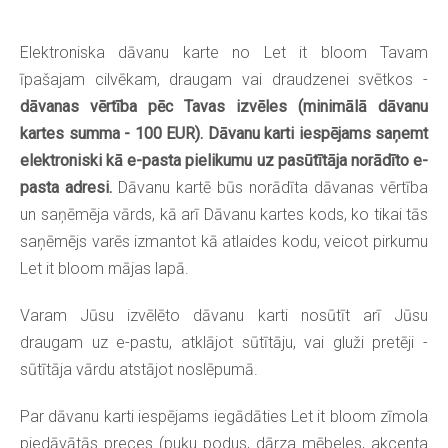
Elektroniska dāvanu karte no Let it bloom Tavam
īpašajam cilvēkam, draugam vai draudzenei svētkos -
dāvanas vērtība pēc Tavas izvēles
(minimālā dāvanu
kartes summa - 100 EUR). Dāvanu karti iespējams saņemt
elektroniski kā e-pasta pielikumu uz pasūtītāja norādīto e-
pasta adresi.
Dāvanu kartē būs norādīta dāvanas vērtība
un saņēmēja vārds, kā arī Dāvanu kartes kods, ko tikai tās
saņēmējs varēs izmantot kā atlaides kodu, veicot pirkumu
Let it bloom mājas lapā.
Varam Jūsu izvēlēto dāvanu karti nosūtīt arī Jūsu
draugam uz e-pastu, atklājot sūtītāju, vai gluži pretēji -
sūtītāja vārdu atstājot noslēpumā.
Par dāvanu karti iespējams iegādāties Let it bloom zīmola
piedāvātās preces (puķu podus, dārza mēbeles, akcenta