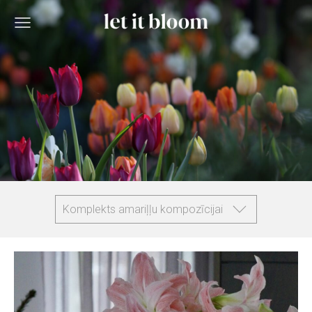
Komplekts amariļļu kompozīcijai