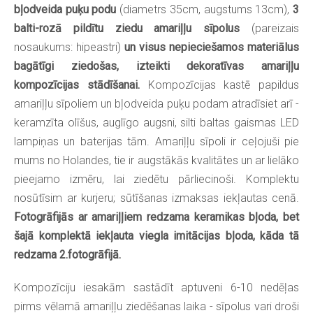
bļodveida puķu podu
(diametrs 35cm, augstums 13cm),
3
balti-rozā pildītu ziedu amariļļu sīpolus
(pareizais
nosaukums: hipeastri)
un visus nepieciešamos materiālus
bagātīgi ziedošas, izteikti dekoratīvas amariļļu
kompozīcijas stādīšanai.
Kompozīcijas kastē papildus
amariļļu sīpoliem un bļodveida puķu podam atradīsiet arī -
keramzīta olīšus, auglīgo augsni, silti baltas gaismas LED
lampiņas un baterijas tām. Amariļļu sīpoli ir ceļojuši pie
mums no Holandes, tie ir augstākās kvalitātes un ar lielāko
pieejamo izmēru, lai ziedētu pārliecinoši.
Komplektu
nosūtīsim ar kurjeru; sūtīšanas izmaksas iekļautas cenā.
Fotogrāfijās ar amariļļiem redzama keramikas bļoda, bet
šajā komplektā iekļauta viegla imitācijas bļoda, kāda tā
redzama 2.fotogrāfijā.
Kompozīciju iesakām sastādīt aptuveni 6-10 nedēļas
pirms vēlamā amariļļu ziedēšanas laika - sīpolus vari droši