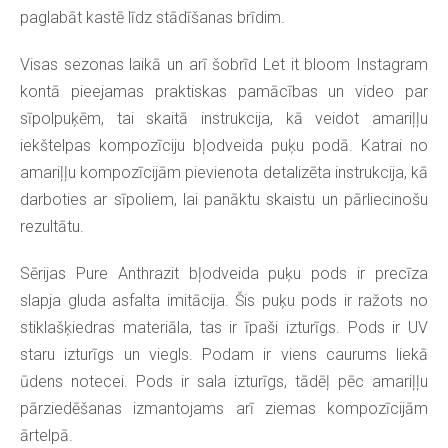
paglabāt kastē līdz stādīšanas brīdim.
Visas sezonas laikā un arī šobrīd Let it bloom Instagram
kontā pieejamas praktiskas pamācības un video par
sīpolpuķēm, tai skaitā instrukcija, kā veidot amariļļu
iekštelpas kompozīciju bļodveida puķu podā. Katrai no
amariļļu kompozīcijām pievienota detalizēta instrukcija, kā
darboties ar sīpoliem, lai panāktu skaistu un pārliecinošu
rezultātu.
Sērijas Pure Anthrazit bļodveida puķu pods ir precīza
slapja gluda asfalta imitācija. Šis puķu pods ir ražots no
stiklašķiedras materiāla, tas ir īpaši izturīgs. Pods ir UV
staru izturīgs un viegls. Podam ir viens caurums liekā
ūdens notecei. Pods ir sala izturīgs, tādēļ pēc amariļļu
pārziedēšanas izmantojams arī ziemas kompozīcijām
ārtelpā.