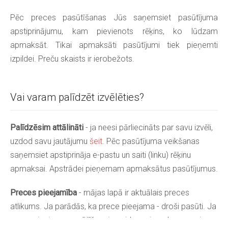
Pēc preces pasūtīšanas Jūs saņemsiet pasūtījuma
apstiprinājumu, kam pievienots rēķins, ko lūdzam
apmaksāt. Tikai apmaksāti pasūtījumi tiek pieņemti
izpildei. Preču skaists ir ierobežots.
Vai varam palīdzēt izvēlēties?
Palīdzēsim attālināti
- ja neesi pārliecināts par savu izvēli,
uzdod savu jautājumu
šeit
. Pēc pasūtījuma veikšanas
saņemsiet apstiprināja e-pastu un saiti (linku) rēķinu
apmaksai. Apstrādei pieņemam apmaksātus pasūtījumus.
Preces pieejamība
- mājas lapā ir aktuālais preces
atlikums. Ja parādās, ka prece pieejama - droši pasūti. Ja
prece pieejama pasūtīšanai - gaidam pievedumu pavisam