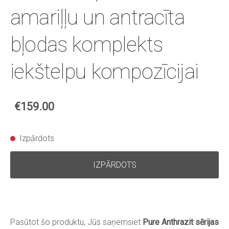
amariļļu un antracīta
bļodas komplekts
iekštelpu kompozīcijai
€159.00
Izpārdots
IZPĀRDOTS
Pasūtot šo produktu, Jūs saņemsiet
Pure
Anthrazit
sērijas