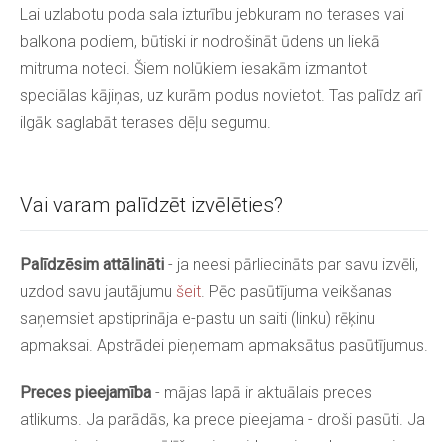
Lai uzlabotu poda sala izturību jebkuram no terases vai
balkona podiem, būtiski ir nodrošināt ūdens un liekā
mitruma noteci. Šiem nolūkiem iesakām izmantot
speciālas kājiņas, uz kurām podus novietot. Tas palīdz arī
ilgāk saglabāt terases dēļu segumu.
Vai varam palīdzēt izvēlēties?
Palīdzēsim attālināti
- ja neesi pārliecināts par savu izvēli,
uzdod savu jautājumu
šeit
. Pēc pasūtījuma veikšanas
saņemsiet apstiprināja e-pastu un saiti (linku) rēķinu
apmaksai. Apstrādei pieņemam apmaksātus pasūtījumus.
Preces pieejamība
- mājas lapā ir aktuālais preces
atlikums. Ja parādās, ka prece pieejama - droši pasūti. Ja
prece pieejama pasūtīšanai - gaidam pievedumu pavisam