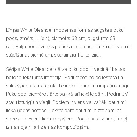
Līnijas White Oleander modernas formas augstais puķu
pods, izmērs L (liels), diametrs 68 cm, augstums 68
cm. Puķu poda izmērs pietiekams arī neliela izmēra krūma
stādīšanai, piemēram, skarainajai hortenzijai.
Sērijas White Oleander dārza puķu podi ir vecināti baltas
betona tekstūras imitācija. Podi ražoti no poliestera un
stiklašķiedras materiāla, tie ir roku darbs un ir īpaši izturīgi.
Puķu podi piemēroti ārtelpai, kā arī iekštelpām. Podi ir UV
staru izturīgi un viegli. Podiem ir viens vai vairāki caurumi
liekā ūdens notecei. Iekštelpām caurumi aiztaisāmi ar
speciāli pievienotiem korķīšiem. Podi ir sala izturīgi, tādēļ
izmantojami arī ziemas kompozīcijām.