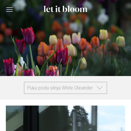
Puķu podu sērija White Oleander