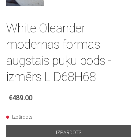
White Oleander
modernas formas
augstais puķu pods -
izmērs L D68H68
€489.00
Izpārdots
IZPĀRDOTS