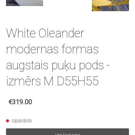
White Oleander
modernas formas
augstais puķu pods -
izmērs M D55H55
€319.00
Izpārdots