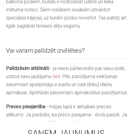
balkona podiem, būtiski ir nodrošināt ūdens un liekā
mitruma noteci. Šiem nolūkiem iesakām izmantot
speciālas kājiņas, uz kurām podus novietot. Tas palīdz arī
ilgāk saglabāt terases dēļu segumu.
Vai varam palīdzēt izvēlēties?
Palīdzēsim attālināti
- ja neesi pārliecināts par savu izvēli,
uzdod savu jautājumu
šeit
. Pēc pasūtījuma veikšanas
saņemsiet apstiprināja e-pastu un saiti (linku) rēķinu
apmaksai. Apstrādei pieņemam apmaksātus pasūtījumus.
Preces pieejamība
- mājas lapā ir aktuālais preces
atlikums. Ja parādās, ka prece pieejama - droši pasūti. Ja
prece pieejama pasūtīšanai - gaidam pievedumu pavisam
drīz, droši pasūti un rezervē sev!