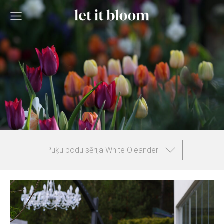
Puķu podu sērija White Oleander