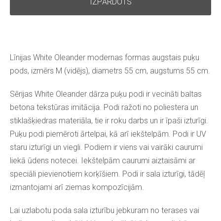
IZPĀRDOTS
Līnijas White Oleander modernas formas augstais puķu
pods, izmērs M (vidējs), diametrs 55 cm, augstums 55 cm.
Sērijas White Oleander dārza puķu podi ir vecināti baltas
betona tekstūras imitācija. Podi ražoti no poliestera un
stiklašķiedras materiāla, tie ir roku darbs un ir īpaši izturīgi.
Puķu podi piemēroti ārtelpai, kā arī iekštelpām. Podi ir UV
staru izturīgi un viegli. Podiem ir viens vai vairāki caurumi
liekā ūdens notecei. Iekštelpām caurumi aiztaisāmi ar
speciāli pievienotiem korķīšiem. Podi ir sala izturīgi, tādēļ
izmantojami arī ziemas kompozīcijām.
Lai uzlabotu poda sala izturību jebkuram no terases vai