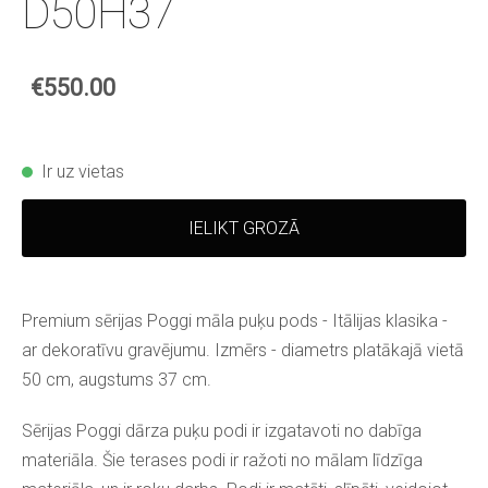
D50H37
€550.00
Ir uz vietas
IELIKT GROZĀ
Premium sērijas Poggi māla puķu pods - Itālijas klasika -
ar dekoratīvu gravējumu. Izmērs - diametrs platākajā vietā
50 cm, augstums 37 cm.
Sērijas Poggi dārza puķu podi ir izgatavoti no dabīga
materiāla. Šie terases podi ir ražoti no mālam līdzīga