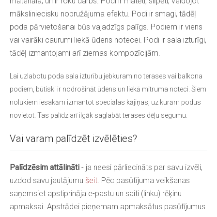
materiāla, un ir roku darbs. Podi ir matēti, slīpēti, veidojot
māksliniecisku nobružājuma efektu. Podi ir smagi, tādēļ
poda pārvietošanai būs vajadzīgs palīgs. Podiem ir viens
vai vairāki caurumi liekā ūdens notecei. Podi ir sala izturīgi,
tādēļ izmantojami arī ziemas kompozīcijām.
Lai uzlabotu poda sala izturību jebkuram no terases vai balkona
podiem, būtiski ir nodrošināt ūdens un liekā mitruma noteci. Šiem
nolūkiem iesakām izmantot speciālas kājiņas, uz kurām podus
novietot. Tas palīdz arī ilgāk saglabāt terases dēļu segumu.
Vai varam palīdzēt izvēlēties?
Palīdzēsim attālināti
- ja neesi pārliecināts par savu izvēli,
uzdod savu jautājumu
šeit
. Pēc pasūtījuma veikšanas
saņemsiet apstiprināja e-pastu un saiti (linku) rēķinu
apmaksai. Apstrādei pieņemam apmaksātus pasūtījumus.