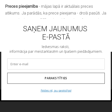
Preces pieejamība
- mājas lapā ir aktuālais preces
atlikums. Ja parādās, ka prece pieejama - droši pasūti. Ja
prece pieejama pasūtīšanai - gaidam pievedumu pavisam
drīz, droši pasūti un rezervē sev!
Mēs lietojam sīkfailus pakalpojuma
nodrošināšanai, mārketinga nolūkiem un
pakalpojuma uzlabošanai.
Uzzināt vairāk
Pielāgot
SĪKDATNES
Pieņemt visus
Pieņemt tikai nepieciešamos