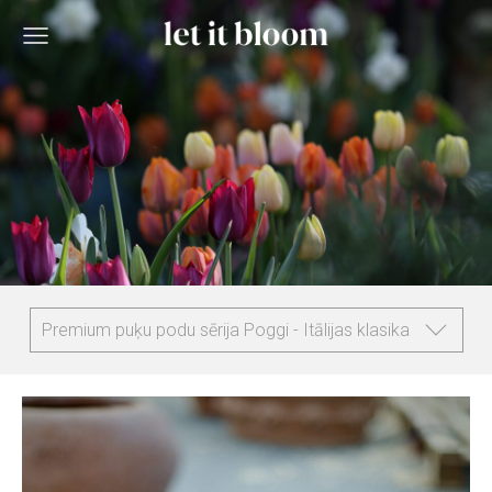
Premium puķu podu sērija Poggi - Itālijas klasika