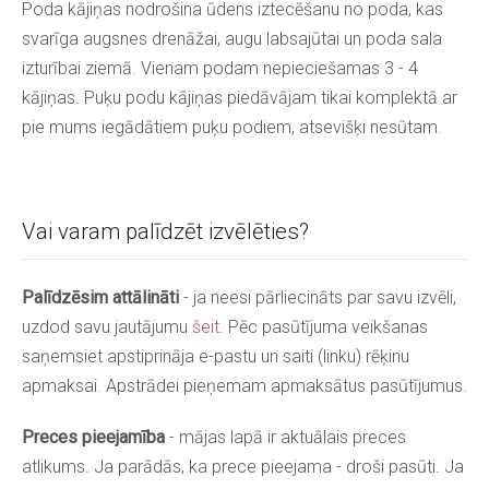
Poda kājiņas nodrošina ūdens iztecēšanu no poda, kas
svarīga augsnes drenāžai, augu labsajūtai un poda sala
izturībai ziemā. Vienam podam nepieciešamas 3 - 4
kājiņas.
Puķu podu kājiņas piedāvājam tikai komplektā ar
pie mums iegādātiem puķu podiem, atsevišķi nesūtam.
Vai varam palīdzēt izvēlēties?
Palīdzēsim attālināti
- ja neesi pārliecināts par savu izvēli,
uzdod savu jautājumu
šeit
. Pēc pasūtījuma veikšanas
saņemsiet apstiprināja e-pastu un saiti (linku) rēķinu
apmaksai. Apstrādei pieņemam apmaksātus pasūtījumus.
Preces pieejamība
- mājas lapā ir aktuālais preces
atlikums. Ja parādās, ka prece pieejama - droši pasūti. Ja